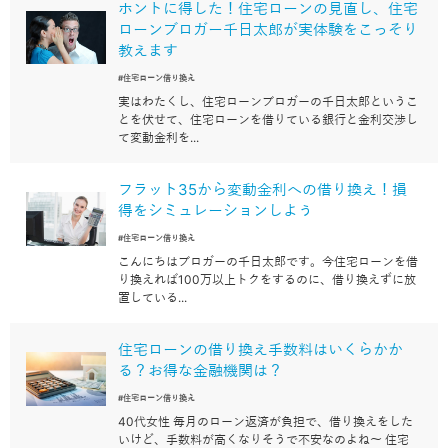
ホントに得した！住宅ローンの見直し、住宅
ローンブロガー千日太郎が実体験をこっそり
教えます
#住宅ローン借り換え
実はわたくし、住宅ローンブロガーの千日太郎というこ
とを伏せて、住宅ローンを借りている銀行と金利交渉し
て変動金利を...
フラット35から変動金利への借り換え！損
得をシミュレーションしよう
#住宅ローン借り換え
こんにちはブロガーの千日太郎です。今住宅ローンを借
り換えれば100万以上トクをするのに、借り換えずに放
置している...
住宅ローンの借り換え手数料はいくらかか
る？お得な金融機関は？
#住宅ローン借り換え
40代女性 毎月のローン返済が負担で、借り換えをした
いけど、手数料が高くなりそうで不安なのよね～ 住宅