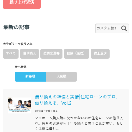
繰り上げ返済
最新の記事
カテゴリーで絞り込み
すべて
借り換え
契約変更等
控除（減税）
繰上返済
並べ替え
新着順
人気順
借り換えの準備と実情|住宅ローンのプロ、
借り換える。Vol.2
#住宅ローン借り換え
マイホーム購入時に欠かせないのが住宅ローンの借り入
れ。毎月の返済が何十年も続くと思うと気が重い、もし
くは既に毎月...