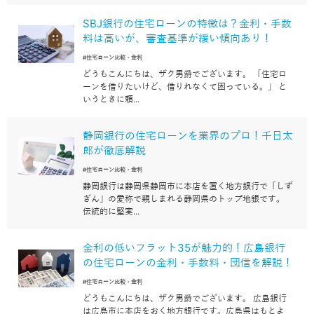
SBJ銀行の住宅ローンの特徴は？金利・手数
料は高いが、審査基準が緩い傾向あり！
#住宅ローン比較・金利
どうもこんにちは、ザク男爵でございます。 「住宅ロ
ーンを借りたいけど、借りれなくて困っている。」 と
いうときに頼...
静岡銀行の住宅ローンを業界のプロ！千日太
郎が徹底解説
#住宅ローン比較・金利
静岡銀行は静岡県静岡市に本店を置く地方銀行で「しず
ぎん」の愛称で親しまれる静岡県のトップ地銀です。
伝統的に堅実...
金利の低いフラット35が魅力的！広島銀行
の住宅ローンの金利・手数料・団信を解説！
#住宅ローン比較・金利
どうもこんにちは、ザク男爵でございます。 広島銀行
は広島市に本店をおく地方銀行です。広島県はもとよ