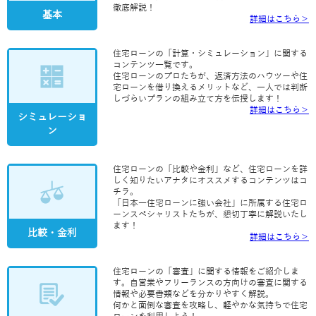
徹底解説！
基本
詳細はこちら＞
住宅ローンの「計算・シミュレーション」に関する
コンテンツ一覧です。
住宅ローンのプロたちが、返済方法のハウツーや住
宅ローンを借り換えるメリットなど、一人では判断
しづらいプランの組み立て方を伝授します！
詳細はこちら＞
シミュレーショ
ン
住宅ローンの「比較や金利」など、住宅ローンを詳
しく知りたいアナタにオススメするコンテンツはコ
チラ。
「日本一住宅ローンに強い会社」に所属する住宅ロ
ーンスペシャリストたちが、懇切丁寧に解説いたし
ます！
比較・金利
詳細はこちら＞
住宅ローンの「審査」に関する情報をご紹介しま
す。自営業やフリーランスの方向けの審査に関する
情報や必要書類などを分かりやすく解説。
何かと面倒な審査を攻略し、軽やかな気持ちで住宅