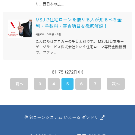
り、西日本の広...
MSJで住宅ローンを借りる人が知るべき金
利・手数料・審査項目を徹底解説！
#住宅ローン比較・金利
こんにちはブロガーの千日太郎です。 MSJは日本モー
ゲージサービス株式会社という住宅ローン専門金融機関
で、フラッ...
61-75 (272件中)
前へ
3
4
5
6
7
次へ
住宅ローンシステム いえーる ダンドリ