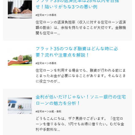
フラット35の返済比率は25％以内を目指
せ！陥いりがちな3つの悪い例
#住宅ローンの基本
住宅ローンの返済負担率（収入に対する住宅ローン返済
額の割合）は、余裕を持たせることが大切です。金融機
関も住宅ロー...
フラット35のつなぎ融資はどんな時に必
要？流れや注意点を解説！
#住宅ローンの基本
住宅ローンを利用する場合でも、融資が行われる前にま
とまったお金が必要になることがあります。そんなとき
に役立つのが...
金利が低いだけじゃない！ソニー銀行の住宅
ローンの魅力を分析！
#住宅ローン比較・金利
どうもこんにちは、ザク男爵でございます。 「住宅ロ
ーンを借りるなら、1円でもお得に借りたい。むだな金
利や手数料な...