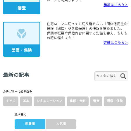
ローンを利用しよう！
詳細はこちら＞
審査
住宅ローンに切っても切り離せない「団体信用生命
保険（団信）や各種保険」の情報を集めました。
保険の概要や保障内容に関する知識を蓄え、もしも
の時に備えよう！
詳細はこちら＞
団信・保険
最新の記事
カテゴリーで絞り込み
すべて
基本
シミュレーション
比較・金利
審査
団信・保険
並べ替え
新着順
人気順