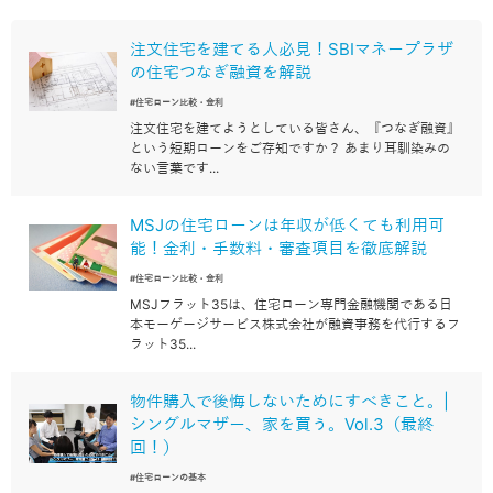
注文住宅を建てる人必見！SBIマネープラザ
の住宅つなぎ融資を解説
#住宅ローン比較・金利
注文住宅を建てようとしている皆さん、『つなぎ融資』
という短期ローンをご存知ですか？ あまり耳馴染みの
ない言葉です...
MSJの住宅ローンは年収が低くても利用可
能！金利・手数料・審査項目を徹底解説
#住宅ローン比較・金利
MSJフラット35は、住宅ローン専門金融機関である日
本モーゲージサービス株式会社が融資事務を代行するフ
ラット35...
物件購入で後悔しないためにすべきこと。|
シングルマザー、家を買う。Vol.3（最終
回！）
#住宅ローンの基本