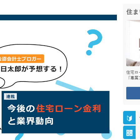
住ま
住宅ロ
「専属