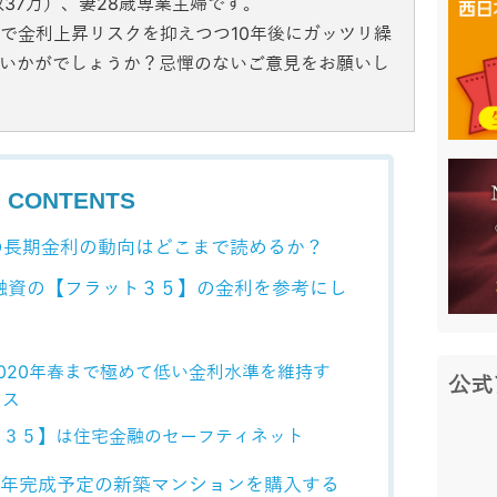
収37万）、妻28歳専業主婦です。
定で金利上昇リスクを抑えつつ10年後にガッツリ繰
いかがでしょうか？忌憚のないご意見をお願いし
CONTENTS
年の長期金利の動向はどこまで読めるか？
的融資の【フラット３５】の金利を参考にし
020年春まで極めて低い金利水準を維持す
公式
ンス
ト３５】は住宅金融のセーフティネット
20年完成予定の新築マンションを購入する