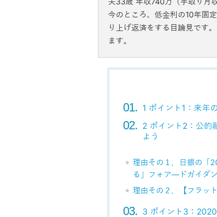
夫33歳 年収740万（手取り月
今のところ、低金利の10年固
り上げ返済をする目論見です。
ます。
1 ポイント1：来
2 ポイント2：公
よう
理由その１．日銀の「2
る」フォア―ドガイダ
理由その２．【フラッ
3 ポイント3：20