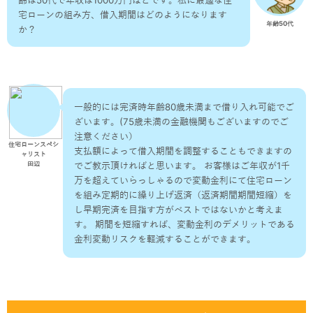
齢は50代で年収は1000万円ほどです。私に最適な住
宅ローンの組み方、借入期間はどのようになります
年齢50代
か？
一般的には完済時年齢80歳未満まで借り入れ可能でご
ざいます。(75歳未満の金融機関もございますのでご
注意ください）
住宅ローンスペシ
支払額によって借入期間を調整することもできますの
ャリスト
でご教示頂ければと思います。 お客様はご年収が1千
田辺
万を超えていらっしゃるので変動金利にて住宅ローン
を組み定期的に繰り上げ返済（返済期間期間短縮）を
し早期完済を目指す方がベストではないかと考えま
す。 期間を短縮すれば、変動金利のデメリットである
金利変動リスクを軽減することができます。