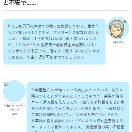
と不安で……
約4,500万円の戸建ての購入を検討しており、世帯年
収は700万円ほどですが、住宅ローンの審査は通りま
した。不動産会社やFPには返済可能と言われました
年齢50代
が、2人の子どもの教育費や老後資金が必要になるこ
とを考えると不安です。定年まで残り15年ほどしかあ
りません。本当に返済可能なのでしょうか？
不動産屋さんが仰っている大丈夫というのは、物件を
購入することができるということなので、実際の住宅
ローン返済額を見たうえで、 給与の手取額をもとに実
住宅ローンスペシ
生活を想像してみた方がいいと思います。 一般的には
ャリスト
ご年収の6倍程の住宅ローンを組む方が多いですが、
田辺
お客様の将来設計においてどのような点を重要視する
かによっても変わってきます。 資産価値の高い不動産