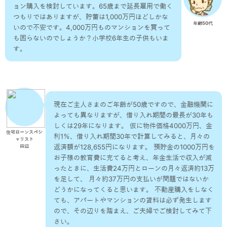
ョン購入を検討しています。65歳まで延長雇用で働く
つもりではありますが、貯蓄は1,000万円ほどしかな
年齢50代
いので不安です。4,000万円ものマンションを買って
も困らないのでしょうか？小学校6年生の子供もいま
す。
現在ご主人さまのご年齢が50歳ですので、金融機関に
よっても異なりますが、借り入れ期間の最長が30年も
しくは29年になります。 仮に物件価格4000万円、金
住宅ローンスペシ
利1％、借り入れ期間30年で計算してみると、月々の
ャリスト
返済額が128,655円になります。 預貯金の1000万円を
田辺
お子様の教育費に充てると考え、年金生活で収入が減
ったときに、生活費24万円とローンの月々返済約13万
を足して、 月々約37万円の支払いが問題ではないか
どうかになってくると思います。 不動産購入をしなく
ても、アパートやマンションの賃料は必ず発生します
ので、その辺りを踏まえ、ご夫婦でご検討してみて下
さい。