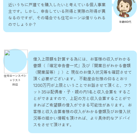
近いうちに戸建てを購入したいと考えている個人事業
主です。しかし、申告している所得と実際の所得が異
なるのですが、その場合でも住宅ローンは借りられる
年齢40代
のでしょうか？
借入上限額を計算する為には、お客様の収入がわかる
書類（「確定申告書一式」及び「開業日がわかる書類
（開業届等）」）と 現在のお借入状況等を確認させて
住宅ローンスペシ
頂く必要がございます。 不動産会社様の仰るとおり
ャリスト
1200万円が上限ということでお話させて頂くと、フラ
田辺
ット35は配偶者・子・親の内1名と収入合算を するこ
とができますので、上記の方と収入合算することがで
きればご希望額の借入ができる可能性があります。 お
客様と収入合算者様の収入がわかる書類及びお借入状
況等の細かい情報を頂ければ、より具体的なアドバイ
スをさせて頂けます。