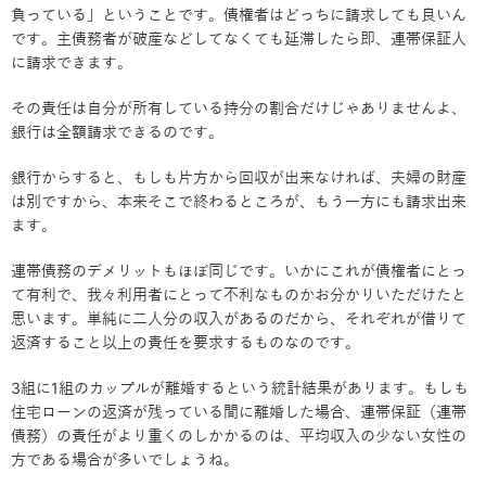
負っている」ということです。債権者はどっちに請求しても良いん
です。主債務者が破産などしてなくても延滞したら即、連帯保証人
に請求できます。
その責任は自分が所有している持分の割合だけじゃありませんよ、
銀行は全額請求できるのです。
銀行からすると、もしも片方から回収が出来なければ、夫婦の財産
は別ですから、本来そこで終わるところが、もう一方にも請求出来
ます。
連帯債務のデメリットもほぼ同じです。いかにこれが債権者にとっ
て有利で、我々利用者にとって不利なものかお分かりいただけたと
思います。単純に二人分の収入があるのだから、それぞれが借りて
返済すること以上の責任を要求するものなのです。
3組に1組のカップルが離婚するという統計結果があります。もしも
住宅ローンの返済が残っている間に離婚した場合、連帯保証（連帯
債務）の責任がより重くのしかかるのは、平均収入の少ない女性の
方である場合が多いでしょうね。