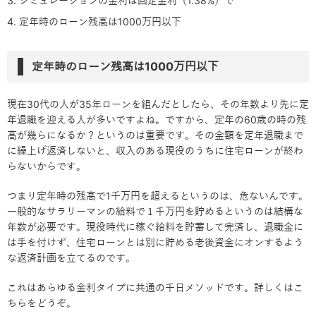
シミュレーションの金利は固定金利（1.38%）で
定年時のローン残高は1000万円以下
定年時のローン残高は1000万円以下
現在30代の人が35年ローンを組んだとしたら、その年数より先に定
年退職を迎える人が多いですよね。ですから、定年の60歳の時の残
高が幾らになるか？というのは重要です。その金額を定年退職まで
に繰上げ返済しないと、収入のある現役のうちに住宅ローンが終わ
らないからです。
つまり定年時の残高で1千万円を超えるというのは、危ないんです。
一般的なサラリーマンの給料で１千万円を貯めるというのは結構な
年数が必要です。現役時代に稼ぐ給料を貯蓄して完済し、退職金に
は手を付けず、住宅ローンとは別に貯める老後資金にオンするよう
な返済計画を立てるのです。
これはあらゆる金利タイプに共通の千日メソッドです。詳しくはこ
ちらをどうぞ。