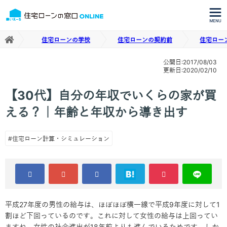
住宅ローンの学校
住宅ローンの契約前
住宅ロー
公開日:2017/08/03
更新日:2020/02/10
【30代】自分の年収でいくらの家が買
える？｜年齢と年収から導き出す
#住宅ローン計算・シミュレーション
平成27年度の男性の給与は、ほぼほぼ横一線で平成9年度に対して1
割ほど下回っているのです。これに対して女性の給与は上回ってい
ますね。女性の社会進出が18年前よりも進んでいるためです。しか