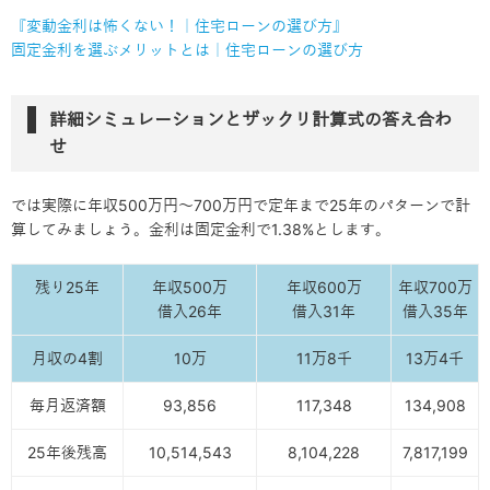
『変動金利は怖くない！｜住宅ローンの選び方』
固定金利を選ぶメリットとは｜住宅ローンの選び方
詳細シミュレーションとザックリ計算式の答え合わ
せ
では実際に年収500万円～700万円で定年まで25年のパターンで計
算してみましょう。金利は固定金利で1.38%とします。
残り25年
年収500万
年収600万
年収700万
借入26年
借入31年
借入35年
月収の4割
10万
11万8千
13万4千
毎月返済額
93,856
117,348
134,908
25年後残高
10,514,543
8,104,228
7,817,199