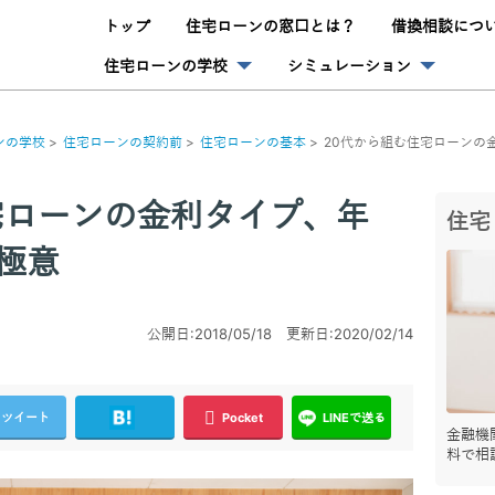
トップ
住宅ローンの窓口とは？
借換相談につ
住宅ローンの学校
シミュレーション
ンの学校
住宅ローンの契約前
住宅ローンの基本
20代から組む住宅ローンの
宅ローンの金利タイプ、年
住宅
極意
公開日:2018/05/18 更新日:2020/02/14
ツイート
Pocket
LINEで送る
金融機
料で相