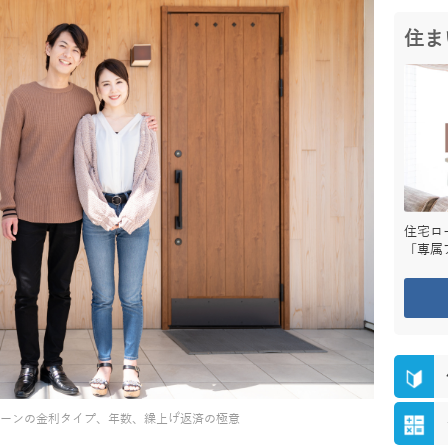
住ま
住宅ロ
「専属
ローンの金利タイプ、年数、繰上げ返済の極意